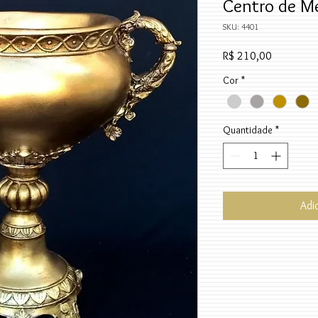
Centro de M
SKU: 4401
Preço
R$ 210,00
Cor
*
Quantidade
*
Adi