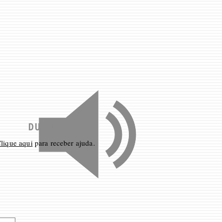
DUVIDAS?
lique aqui
para receber ajuda.