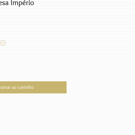
esa Império
cionar ao carrinho