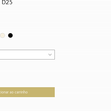
s D25
cionar ao carrinho