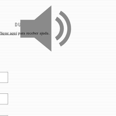
DUVIDAS?
lique aqui
para receber ajuda.