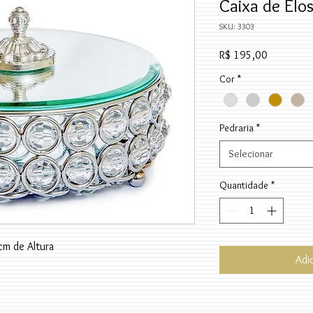
Caixa de Elo
SKU: 3303
Preço
R$ 195,00
Cor
*
Pedraria
*
Selecionar
Quantidade
*
cm de Altura
Adi