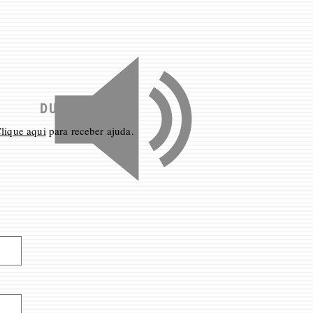
DUVIDAS?
lique aqui
para receber ajuda.