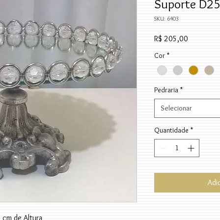
Suporte D25
SKU: 6403
Preço
R$ 205,00
Cor
*
Pedraria
*
Selecionar
Quantidade
*
Adi
 cm de Altura