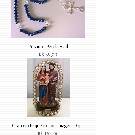
Rosário - Pérola Azul
Preço
R$ 85,00
Oratório Pequeno com Imagem Dupla
Preço
R$ 195,00