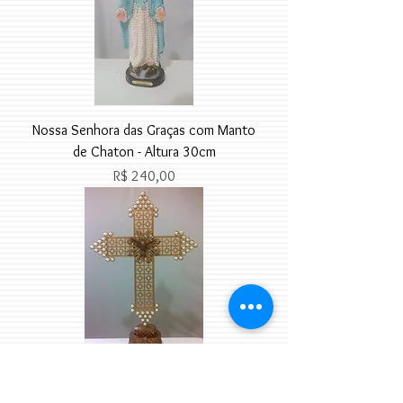
Nossa Senhora das Graças com Manto
de Chaton - Altura 30cm
Preço
R$ 240,00
Crucifixo G de Chapa Trabalhada com